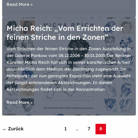
(Strich
Read More »
auf!)
Expedition
Linie
Micha Reich: „Vom Errichten der
feinen Striche in den Zonen“
Vom Errichten der feinen Striche in den Zonen Ausstellung in
der Galerie Pankow vom 08.12.2004 – 30.01.2005 Der Berliner
Künstler Micha Reich hat sich in seiner künstlerischen Arbeit
ausschließlich dem Medium der Zeichnung zugewandt. Im
Mittelpunkt der nun gezeigten Exposition steht eine Auswahl
der jüngst entstandenen Aktzeichnungen. In diesen
Aktzeichnungen findet sich in der Konzentration
Micha
Read More »
Reich:
„Vom
Errichten
←
Zurück
1
…
7
8
der
feinen