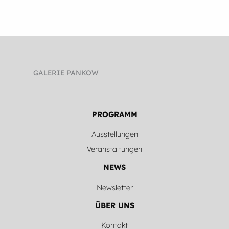
Striche
in
den
Zonen“
GALERIE PANKOW
PROGRAMM
Ausstellungen
Veranstaltungen
NEWS
Newsletter
ÜBER UNS
Kontakt