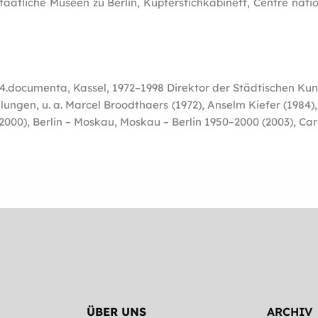
 Staatliche Museen zu Berlin, Kupferstichkabinett, Centre nat
 4.documenta, Kassel, 1972–1998 Direktor der Städtischen Kun
ngen, u. a. Marcel Broodthaers (1972), Anselm Kiefer (1984), G
(2000), Berlin – Moskau, Moskau – Berlin 1950–2000 (2003), Ca
ÜBER UNS
ARCHIV