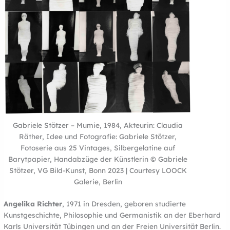
Gabriele Stötzer – Mumie, 1984, Akteurin: Claudia
Räther, Idee und Fotografie: Gabriele Stötzer,
Fotoserie aus 25 Vintages, Silbergelatine auf
Barytpapier, Handabzüge der Künstlerin © Gabriele
Stötzer, VG Bild-Kunst, Bonn 2023 | Courtesy LOOCK
Galerie, Berlin
Angelika Richter
, 1971 in Dresden, geboren studierte
Kunstgeschichte, Philosophie und Germanistik an der Eberhard
Karls Universität Tübingen und an der Freien Universität Berlin.