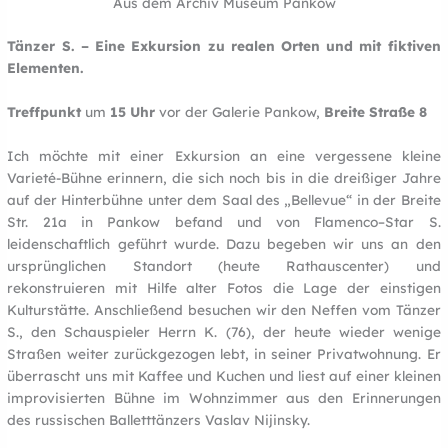
Aus dem Archiv Museum Pankow
Tänzer S. – Eine Exkursion zu realen Orten und mit fiktiven
Elementen.
Treffpunkt
um
15 Uhr
vor der Galerie Pankow,
Breite Straße 8
Ich möchte mit einer Exkursion an eine vergessene kleine
Varieté-Bühne erinnern, die sich noch bis in die dreißiger Jahre
auf der Hinterbühne unter dem Saal des „Bellevue“ in der Breite
Str. 21a in Pankow befand und von Flamenco–Star S.
leidenschaftlich geführt wurde. Dazu begeben wir uns an den
ursprünglichen Standort (heute Rathauscenter) und
rekonstruieren mit Hilfe alter Fotos die Lage der einstigen
Kulturstätte. Anschließend besuchen wir den Neffen vom Tänzer
S., den Schauspieler Herrn K. (76), der heute wieder wenige
Straßen weiter zurückgezogen lebt, in seiner Privatwohnung. Er
überrascht uns mit Kaffee und Kuchen und liest auf einer kleinen
improvisierten Bühne im Wohnzimmer aus den Erinnerungen
des russischen Balletttänzers Vaslav Nijinsky.