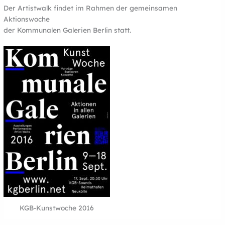
Der Artistwalk findet im Rahmen der gemeinsamen
Aktionswoche
der Kommunalen Galerien Berlin statt.
KGB-Kunstwoche 2016