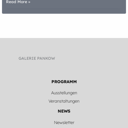
Kreativität
Read More »
und
Apokalypse
–
Statements
und
Gespräche
über
das
Menschenbild
GALERIE PANKOW
heute
PROGRAMM
Ausstellungen
Veranstaltungen
NEWS
Newsletter